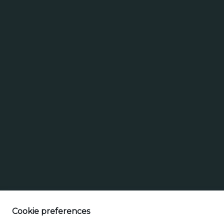
Cookie preferences