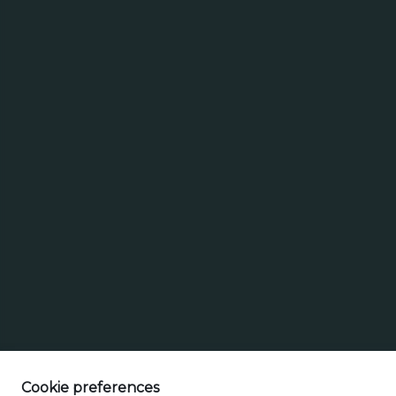
Cookie preferences