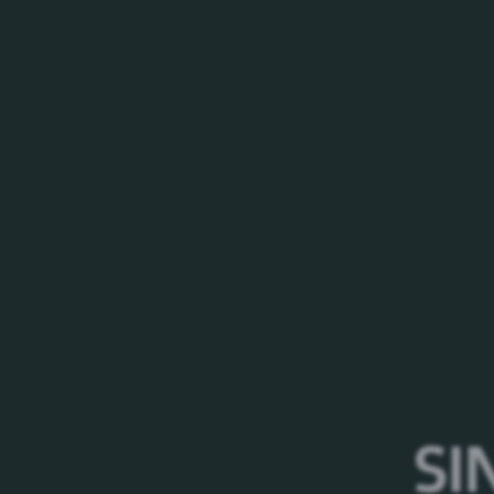
Finance Business Partner
💭
Wer bist du und was machst du bei Carl
Ich bin Heiko und bei Carlsberg als Finance
bedeutet, ich bin der primäre Ansprechpartn
Kolleginnen aus dem Handel.
💼
Wie bist du zu deiner aktuellen Positio
Ich habe vor mehr als fünf Jahren als Trai
zunächst im Commercial Controlling tätig. 
gesammelt. Abschließend des zweijährigen
Kopenhagen und konnte internationale Erf
Business Analyst ins deutsche Controlling 
für den Bereich Gastronomie als auch für de
SI
aus dem Controlling in den Vertrieb gewag
Vertrieb tätig. Seit Kurzem bin ich ins Cont