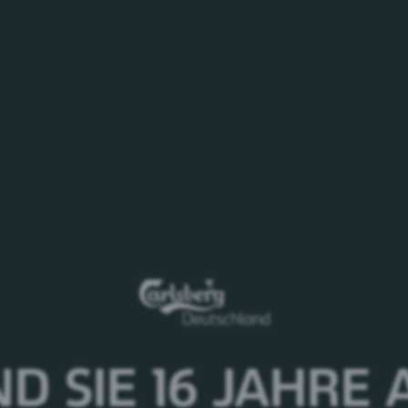
sberg Deutschland?
 Businesspartner im Bereich Off-Trade zuständig. Das
er bei finanziellen Themen für meine Kollegen und
n gekommen?
nee im Bereich Finance bei Carlsberg angefangen und war
Da habe ich Erfahrungen im Produktionscontrolling
 Trainee-Programms war ich im Headquarter in
ahrungen sammeln. Anschließend bin ich dann als
zurückgekehrt und konnte da meine Kenntnisse einerseits
n Handel erweitern. Nach 1,5 Jahren habe ich den Schritt
ND SIE 16 JAHRE
t und war 1,5 Jahre als Sales Development Manager im
rolling zurückgekehrt und als Finance Businesspartner für