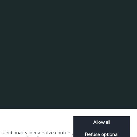
Allow all
unctionality, personalize content,
Refuse optional
ookies
Disclosure Policy
Social Media
SpeakUp